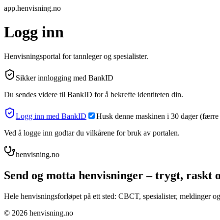
app.henvisning.no
Logg inn
Henvisningsportal for tannleger og spesialister.
Sikker innlogging med BankID
Du sendes videre til BankID for å bekrefte identiteten din.
Logg inn med BankID
Husk denne maskinen i
30
dager (færre
Ved å logge inn godtar du vilkårene for bruk av portalen.
henvisning.no
Send og motta henvisninger – trygt, raskt og
Hele henvisningsforløpet på ett sted: CBCT, spesialister, meldinger og 
©
2026
henvisning.no